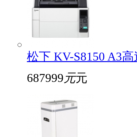
松下 KV-S8150
687999
元
元