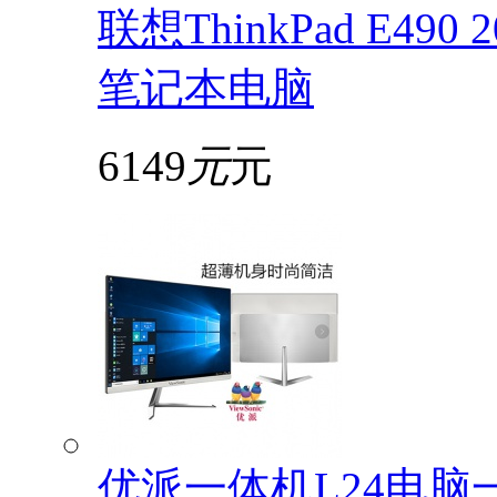
联想ThinkPad E49
笔记本电脑
6149
元
元
优派一体机L24电脑