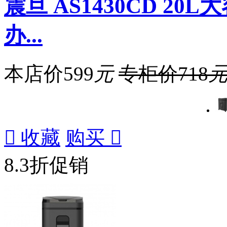
震旦 AS1430CD 2
办...
本店价
599
元
专柜价
718

收藏
购买

8.3折促销