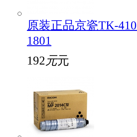
原装正品京瓷TK-4108
1801
192
元
元