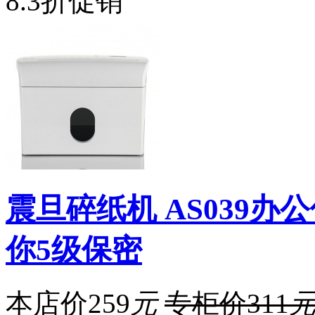
8.3折促销
震旦碎纸机 AS039
你5级保密
本店价
259
元
专柜价
311