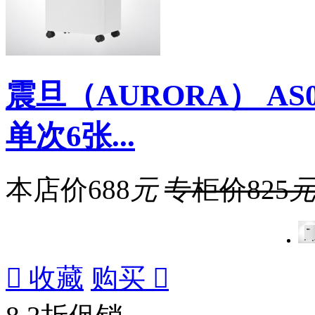
震旦（AURORA） A
单次6张...
本店价
688
元
专柜价
825

收藏
购买
