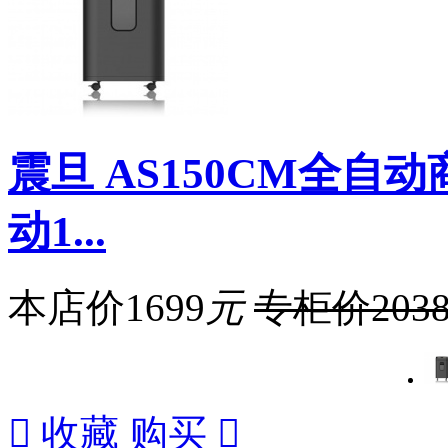
震旦 AS150CM全自
动1...
本店价
1699
元
专柜价
203

收藏
购买
