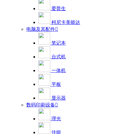
爱普生
柯尼卡美能达
电脑及其配件

笔记本
台式机
一体机
平板
显示器
数码印刷设备

理光
佳能