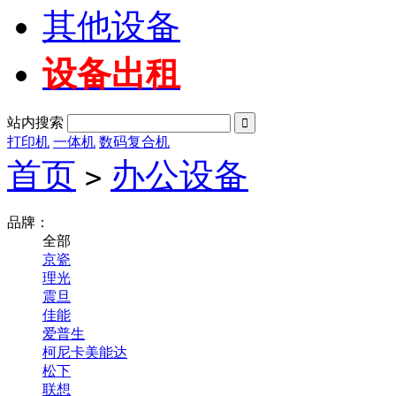
其他设备
设备出租
站内搜索

打印机
一体机
数码复合机
首页
办公设备
>
品牌：
全部
京瓷
理光
震旦
佳能
爱普生
柯尼卡美能达
松下
联想