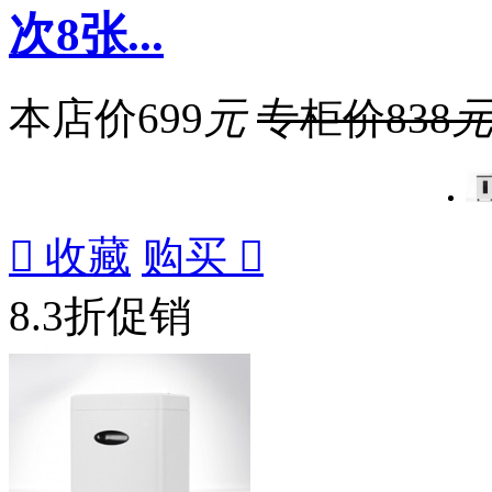
次8张...
本店价
699
元
专柜价
838

收藏
购买

8.3折促销