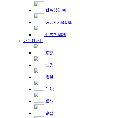
财务装订机
速印机/油印机
针式打印机
办公耗材

京瓷
理光
震旦
佳能
联想
惠普