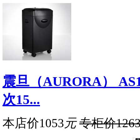
震旦（AURORA） A
次15...
本店价
1053
元
专柜价
126