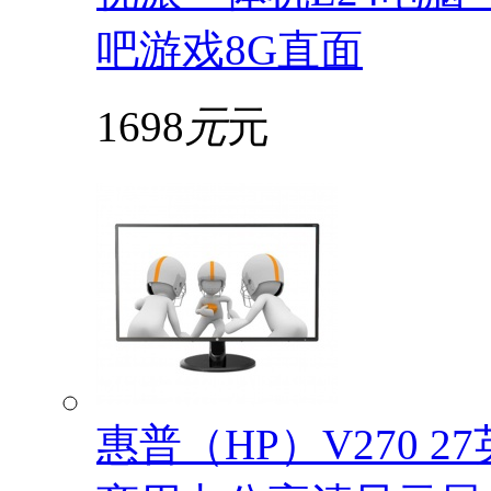
吧游戏8G直面
1698
元
元
惠普（HP）V270 2