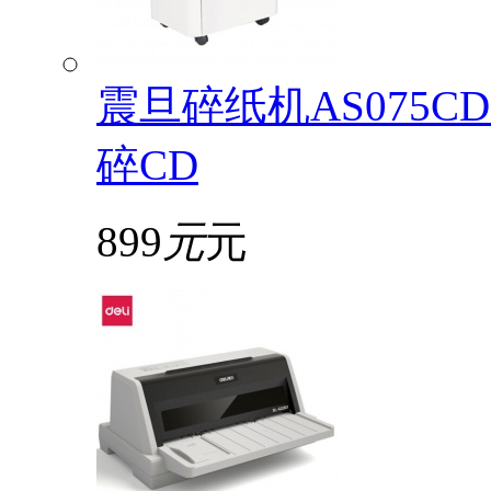
震旦碎纸机AS075
碎CD
899
元
元