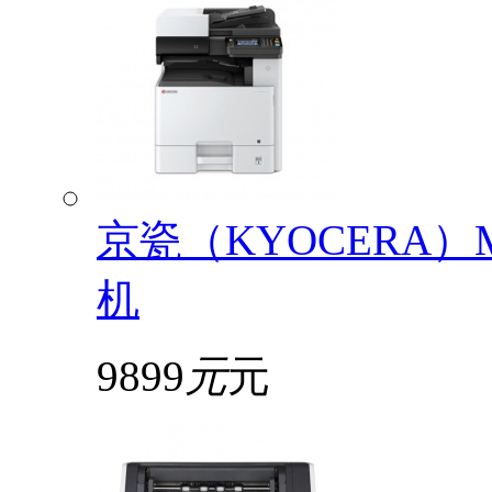
京瓷（KYOCERA）
机
9899
元
元