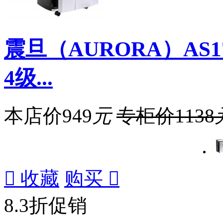
震旦（AURORA）AS
4级...
本店价
949
元
专柜价
1138

收藏
购买

8.3折促销