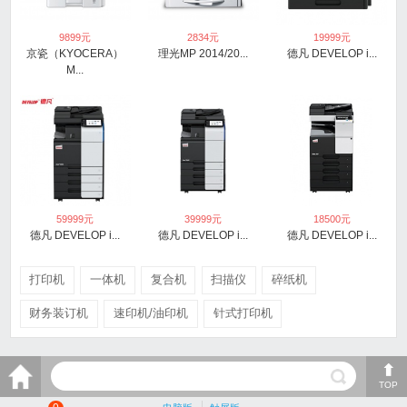
9899
元
2834
元
19999
元
京瓷（KYOCERA）
理光MP 2014/20...
德凡 DEVELOP i...
M...
59999
元
39999
元
18500
元
德凡 DEVELOP i...
德凡 DEVELOP i...
德凡 DEVELOP i...
打印机
一体机
复合机
扫描仪
碎纸机
财务装订机
速印机/油印机
针式打印机
TOP