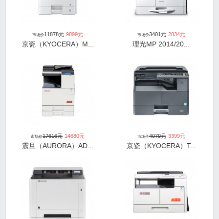
11878
元
9899
元
3401
元
2834
元
市场价
市场价
京瓷（KYOCERA）M...
理光MP 2014/20...
17616
元
14680
元
4079
元
3399
元
市场价
市场价
震旦（AURORA）AD...
京瓷（KYOCERA）T...