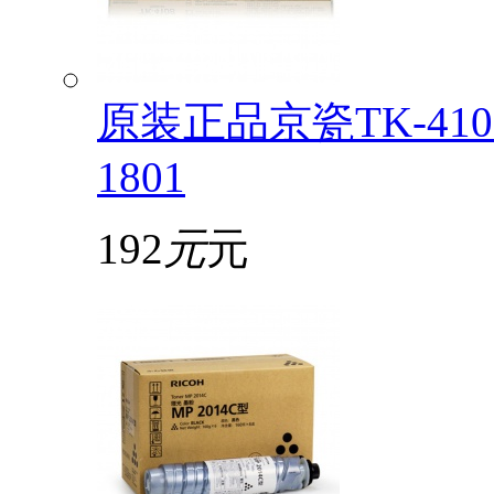
原装正品京瓷TK-4108
1801
192
元
元