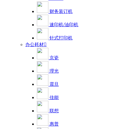
财务装订机
速印机/油印机
针式打印机
办公耗材

京瓷
理光
震旦
佳能
联想
惠普