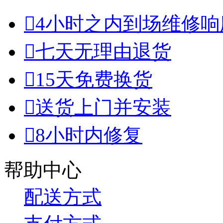

4小时之内到场维修响

七天无理由退货

15天免费换货

送货上门并安装

8小时内修复
帮助中心
配送方式