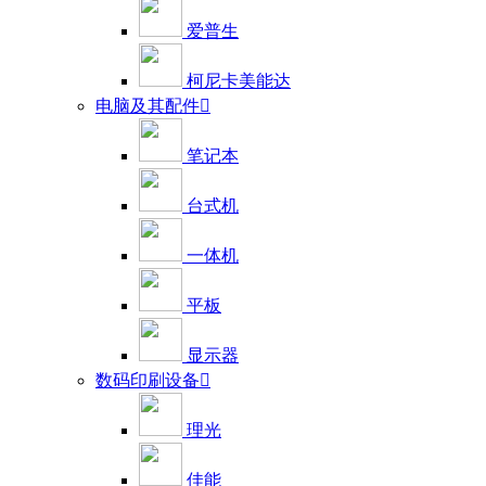
爱普生
柯尼卡美能达
电脑及其配件

笔记本
台式机
一体机
平板
显示器
数码印刷设备

理光
佳能