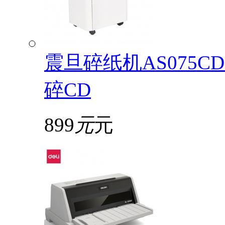
震旦碎纸机AS075
碎CD
899
元
元