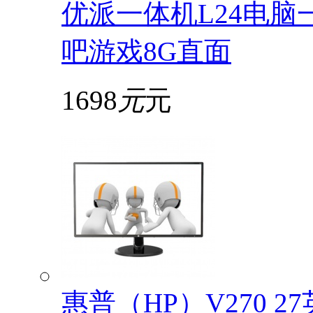
优派一体机L24电脑
吧游戏8G直面
1698
元
元
惠普（HP）V270 2