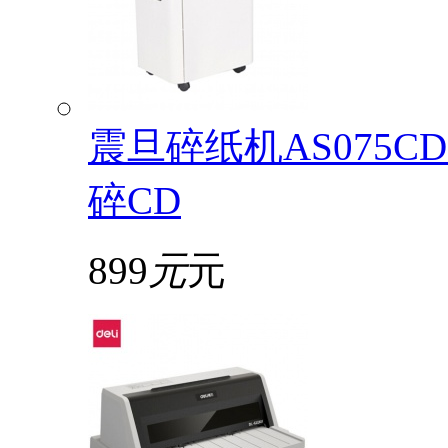
震旦碎纸机AS075
碎CD
899
元
元