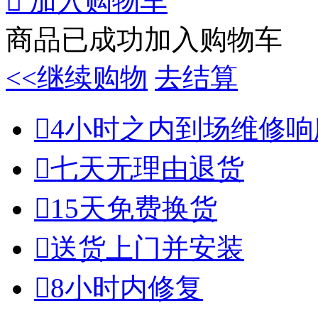

加入购物车
商品已成功加入购物车
<<继续购物
去结算

4小时之内到场维修响

七天无理由退货

15天免费换货

送货上门并安装

8小时内修复