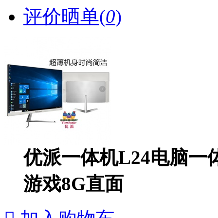
评价晒单(
0
)
优派一体机L24电脑一
游戏8G直面