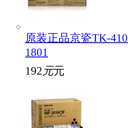
原装正品京瓷TK-4108
1801
192
元
元