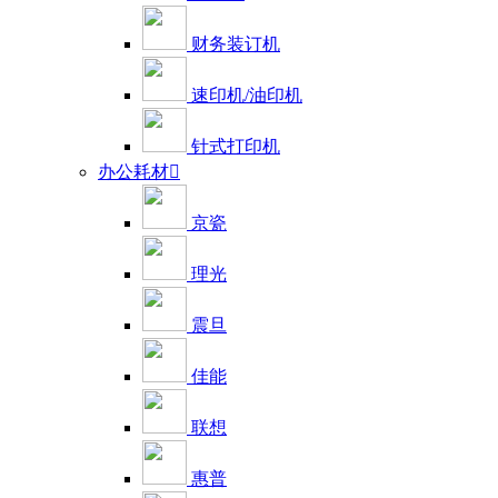
财务装订机
速印机/油印机
针式打印机
办公耗材

京瓷
理光
震旦
佳能
联想
惠普