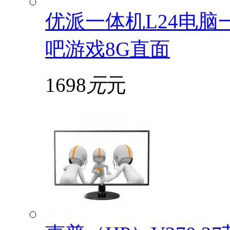
优派一体机L24电脑
吧游戏8G直面
1698
元
元