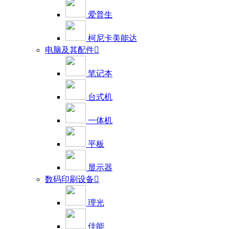
爱普生
柯尼卡美能达
电脑及其配件

笔记本
台式机
一体机
平板
显示器
数码印刷设备

理光
佳能