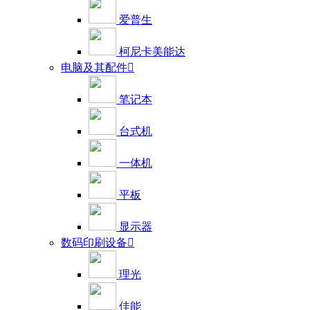
爱普生
柯尼卡美能达
电脑及其配件

笔记本
台式机
一体机
平板
显示器
数码印刷设备

理光
佳能