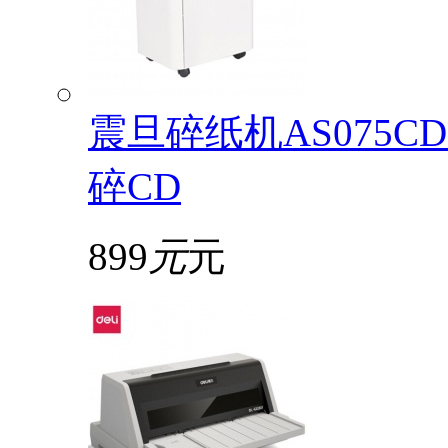
震旦碎纸机AS075
碎CD
899
元
元