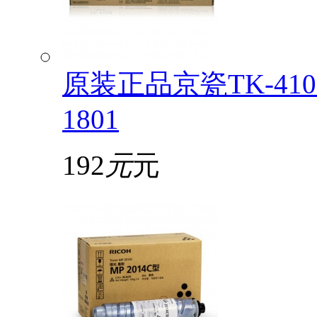
原装正品京瓷TK-4108
1801
192
元
元