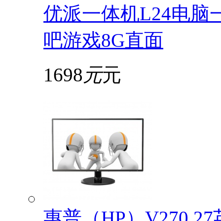
优派一体机L24电脑
吧游戏8G直面
1698
元
元
惠普（HP）V270 2