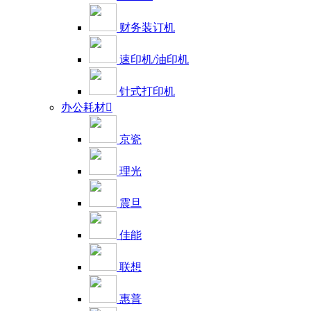
财务装订机
速印机/油印机
针式打印机
办公耗材

京瓷
理光
震旦
佳能
联想
惠普