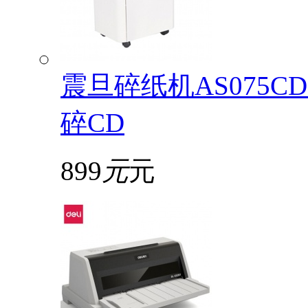
震旦碎纸机AS075
碎CD
899
元
元