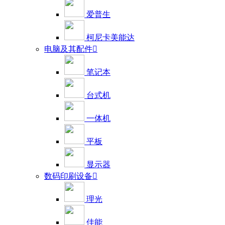
爱普生
柯尼卡美能达
电脑及其配件

笔记本
台式机
一体机
平板
显示器
数码印刷设备

理光
佳能