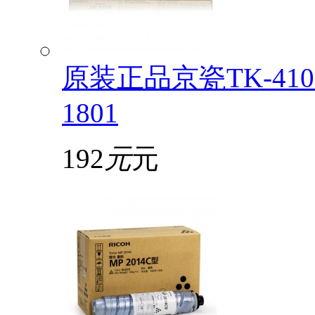
原装正品京瓷TK-4108
1801
192
元
元