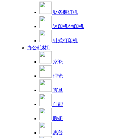
财务装订机
速印机/油印机
针式打印机
办公耗材

京瓷
理光
震旦
佳能
联想
惠普