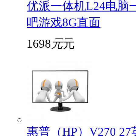
优派一体机L24电脑
吧游戏8G直面
1698
元
元
惠普（HP）V270 2