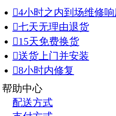

4小时之内到场维修响

七天无理由退货

15天免费换货

送货上门并安装

8小时内修复
帮助中心
配送方式