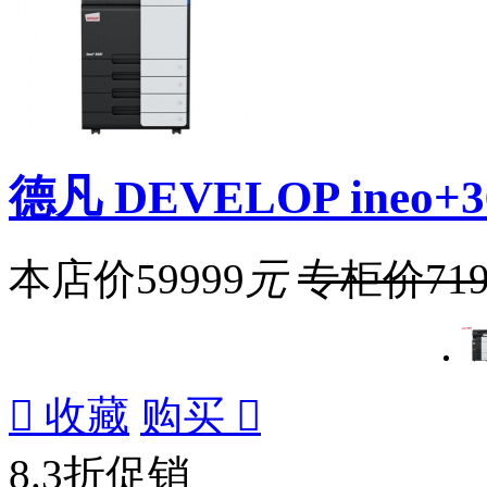
德凡 DEVELOP ineo+
本店价
59999
元
专柜价
71

收藏
购买

8.3折促销