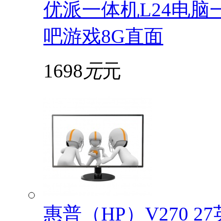
优派一体机L24电脑
吧游戏8G直面
1698
元
元
惠普（HP）V270 2