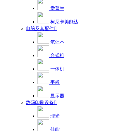
爱普生
柯尼卡美能达
电脑及其配件

笔记本
台式机
一体机
平板
显示器
数码印刷设备

理光
佳能