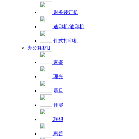
财务装订机
速印机/油印机
针式打印机
办公耗材

京瓷
理光
震旦
佳能
联想
惠普