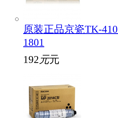
原装正品京瓷TK-4108
1801
192
元
元