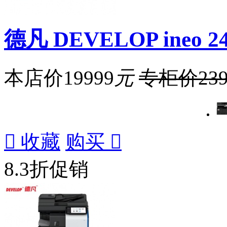
德凡 DEVELOP ineo 
本店价
19999
元
专柜价
23

收藏
购买

8.3折促销