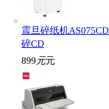
震旦碎纸机AS075
碎CD
899
元
元