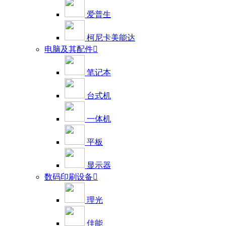
爱普生
柯尼卡美能达
电脑及其配件

笔记本
台式机
一体机
平板
显示器
数码印刷设备

理光
佳能