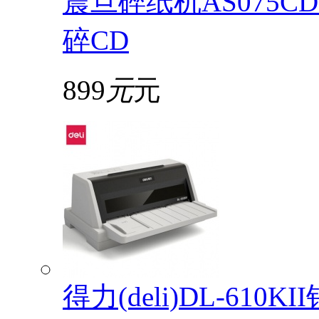
震旦碎纸机AS075
碎CD
899
元
元
得力(deli)DL-61