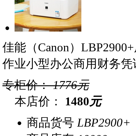
佳能（Canon）LBP29
作业小型办公商用财务凭
专柜价：
1776
元
本店价：
1480
元
商品货号
LBP2900+