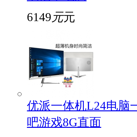
6149
元
元
优派一体机L24电脑
吧游戏8G直面