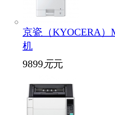
京瓷（KYOCERA）
机
9899
元
元