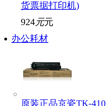
货票据打印机)
924
元
元
办公耗材
原装正品京瓷TK-4108