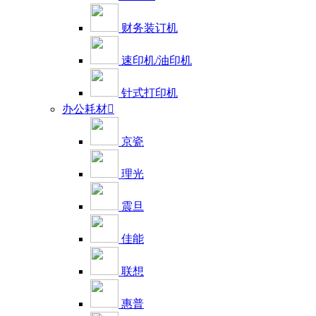
财务装订机
速印机/油印机
针式打印机
办公耗材

京瓷
理光
震旦
佳能
联想
惠普