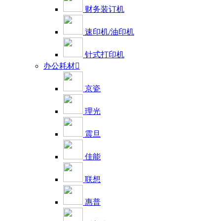
财务装订机
速印机/油印机
针式打印机
办公耗材

京瓷
理光
震旦
佳能
联想
惠普