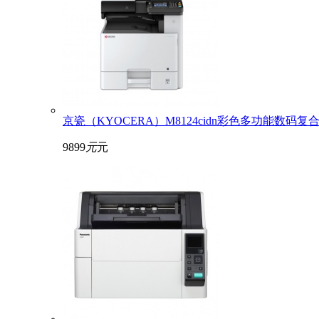
京瓷（KYOCERA）M8124cidn彩色多功能数码复
9899
元
元