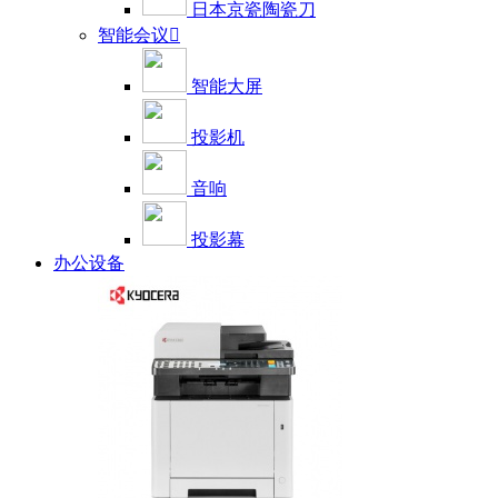
日本京瓷陶瓷刀
智能会议

智能大屏
投影机
音响
投影幕
办公设备