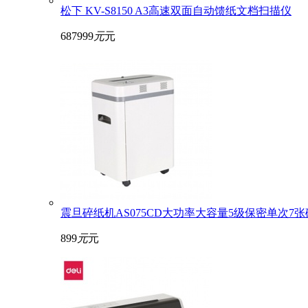
松下 KV-S8150 A3高速双面自动馈纸文档扫描仪
687999
元
元
震旦碎纸机AS075CD大功率大容量5级保密单次7张
899
元
元