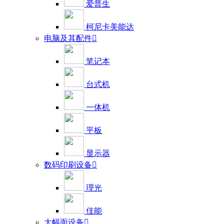
爱普生
柯尼卡美能达
电脑及其配件

笔记本
台式机
一体机
平板
显示器
数码印刷设备

理光
佳能
大幅面设备
