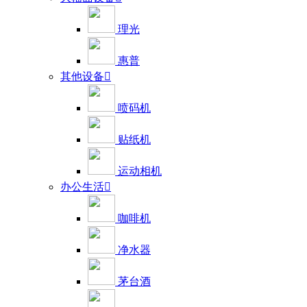
理光
惠普
其他设备

喷码机
贴纸机
运动相机
办公生活

咖啡机
净水器
茅台酒