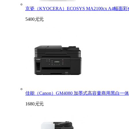
京瓷（KYOCERA）ECOSYS MA2100cx A4
5400
元
元
佳能（Canon）GM4080 加墨式高容量商用黑白一体
1680
元
元