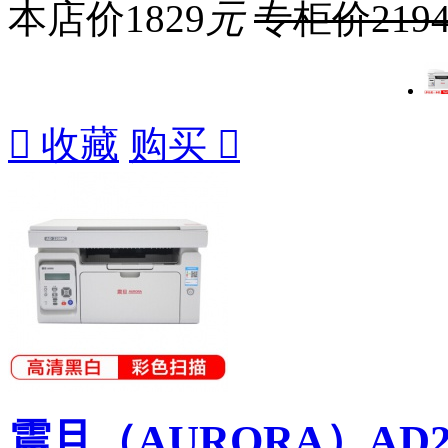
本店价
1829
元
专柜价
219

收藏
购买

震旦（AURORA）AD