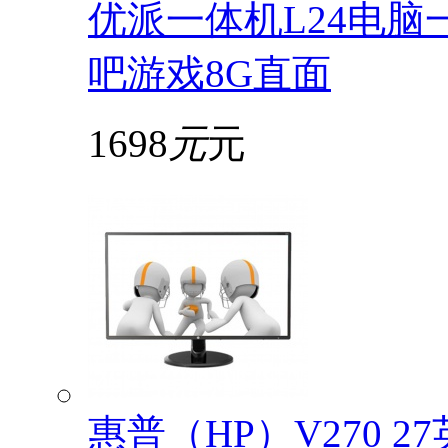
优派一体机L24电脑
吧游戏8G直面
1698
元
元
惠普（HP）V270 2