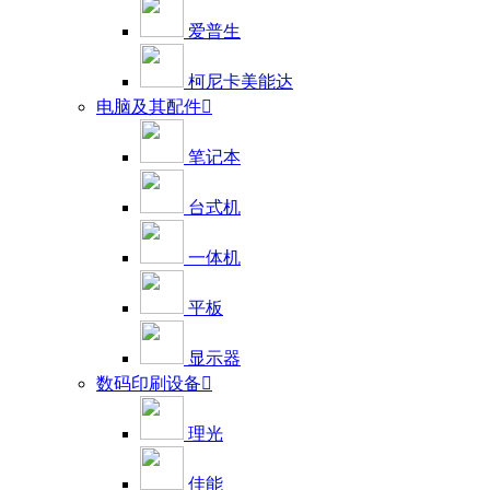
爱普生
柯尼卡美能达
电脑及其配件

笔记本
台式机
一体机
平板
显示器
数码印刷设备

理光
佳能