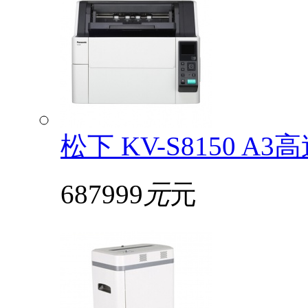
松下 KV-S8150
687999
元
元