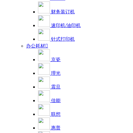
财务装订机
速印机/油印机
针式打印机
办公耗材

京瓷
理光
震旦
佳能
联想
惠普