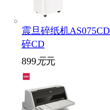
震旦碎纸机AS075
碎CD
899
元
元