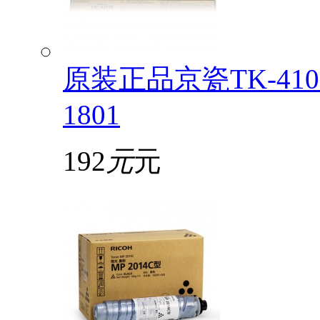
原装正品京瓷TK-4108
1801
192
元
元