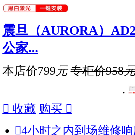
震旦（AURORA）AD2
公家...
本店价
799
元
专柜价
958

收藏
购买


4小时之内到场维修响