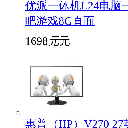
优派一体机L24电脑
吧游戏8G直面
1698
元
元
惠普（HP）V270 2