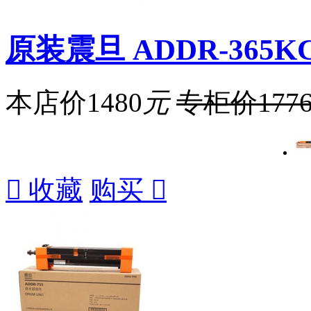
原装震旦 ADDR-365KC
本店价
1480
元
专柜价
177

收藏
购买
