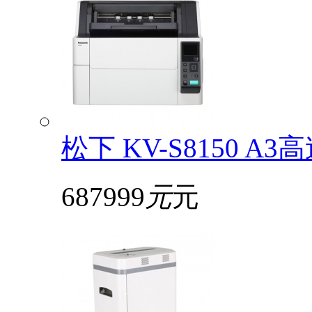
松下 KV-S8150
687999
元
元