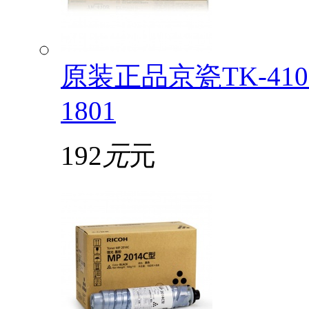
原装正品京瓷TK-4108
1801
192
元
元