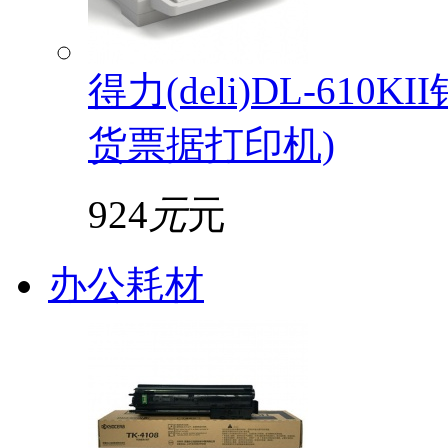
得力(deli)DL-61
货票据打印机)
924
元
元
办公耗材