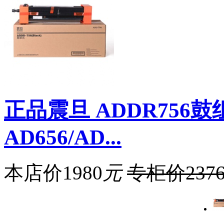
正品震旦 ADDR756
AD656/AD...
本店价
1980
元
专柜价
237