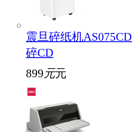
震旦碎纸机AS075
碎CD
899
元
元