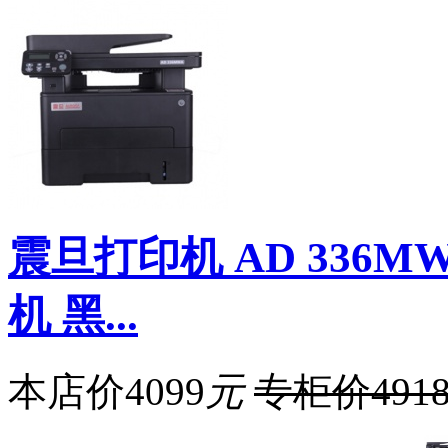
震旦打印机 AD 336
机 黑...
本店价
4099
元
专柜价
491