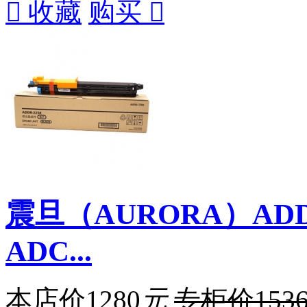

收藏
购买

震旦（AURORA）ADD
ADC...
本店价
1280
元
专柜价
153