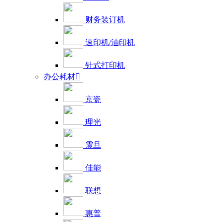
财务装订机
速印机/油印机
针式打印机
办公耗材

京瓷
理光
震旦
佳能
联想
惠普