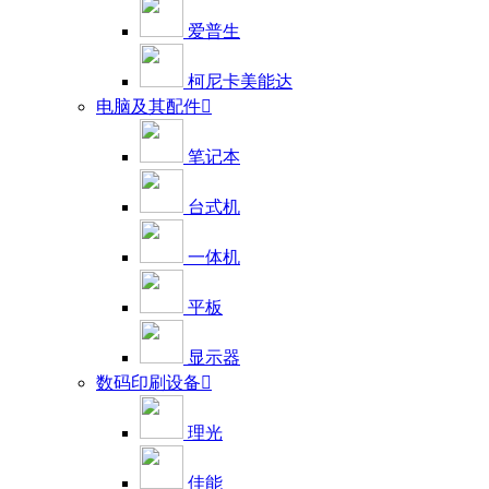
爱普生
柯尼卡美能达
电脑及其配件

笔记本
台式机
一体机
平板
显示器
数码印刷设备

理光
佳能