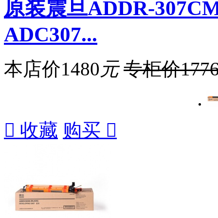
原装震旦ADDR-307
ADC307...
本店价
1480
元
专柜价
177

收藏
购买
