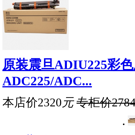
原装震旦ADIU225
ADC225/ADC...
本店价
2320
元
专柜价
278