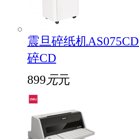
震旦碎纸机AS075
碎CD
899
元
元