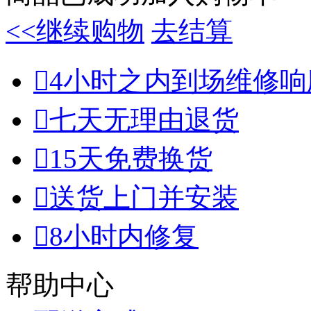
<<继续购物
去结算

4小时之内到场维修响

七天无理由退货

15天免费换货

送货上门并安装

8小时内修复
帮助中心