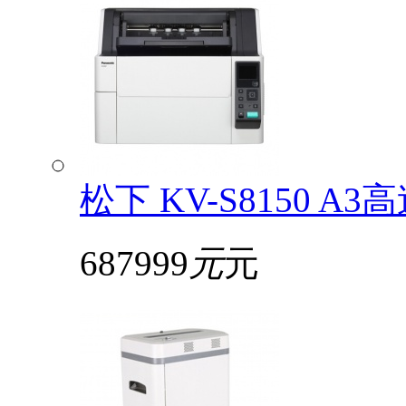
松下 KV-S8150
687999
元
元