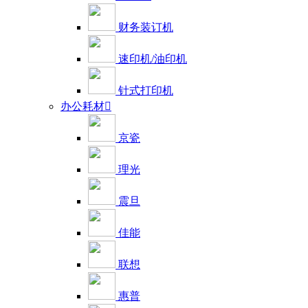
财务装订机
速印机/油印机
针式打印机
办公耗材

京瓷
理光
震旦
佳能
联想
惠普