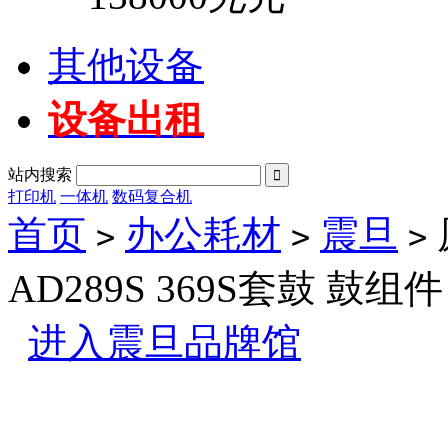
其他设备
设备出租
站内搜索

打印机
一体机
数码复合机
首页
办公耗材
震旦
>
>
>
AD289S 369S套鼓 鼓组
进入震旦品牌馆