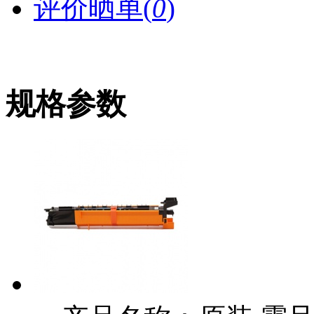
评价晒单(
0
)
规格参数