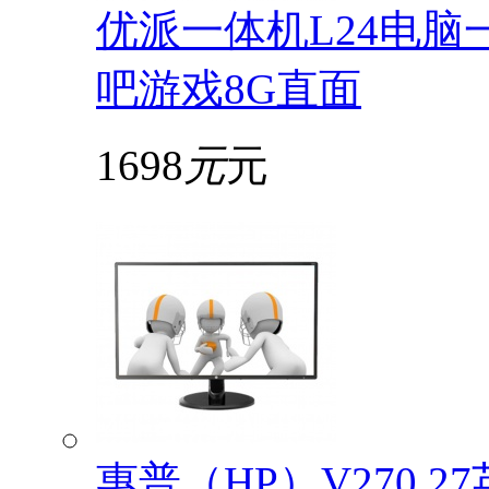
优派一体机L24电脑
吧游戏8G直面
1698
元
元
惠普（HP）V270 2