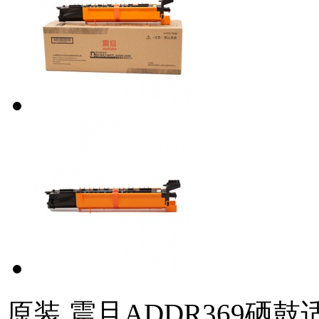
原装 震旦ADDR369硒鼓适