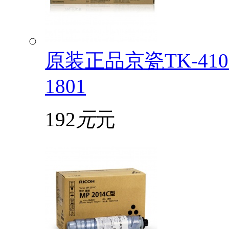
原装正品京瓷TK-4108
1801
192
元
元