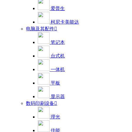
爱普生
柯尼卡美能达
电脑及其配件

笔记本
台式机
一体机
平板
显示器
数码印刷设备

理光
佳能