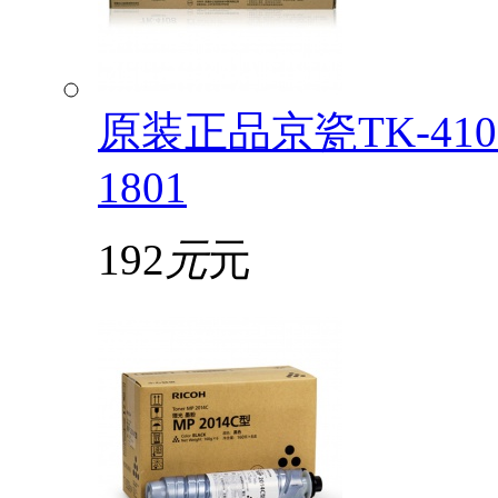
原装正品京瓷TK-4108
1801
192
元
元