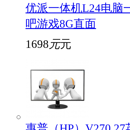
优派一体机L24电脑
吧游戏8G直面
1698
元
元
惠普（HP）V270 2