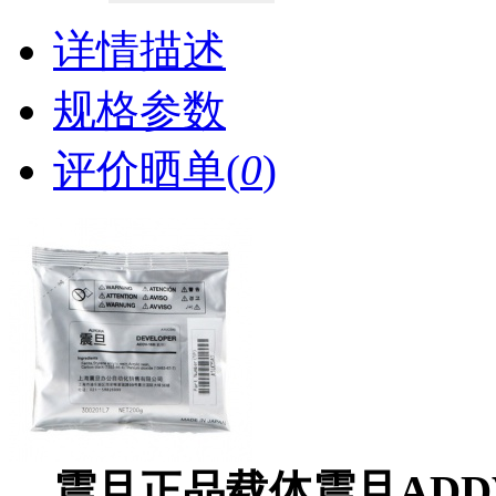
详情描述
规格参数
评价晒单(
0
)
震旦正品载体震旦ADDV