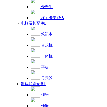
爱普生
柯尼卡美能达
电脑及其配件

笔记本
台式机
一体机
平板
显示器
数码印刷设备

理光
佳能