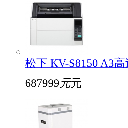
松下 KV-S8150
687999
元
元