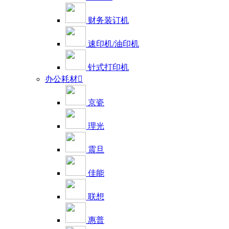
财务装订机
速印机/油印机
针式打印机
办公耗材

京瓷
理光
震旦
佳能
联想
惠普