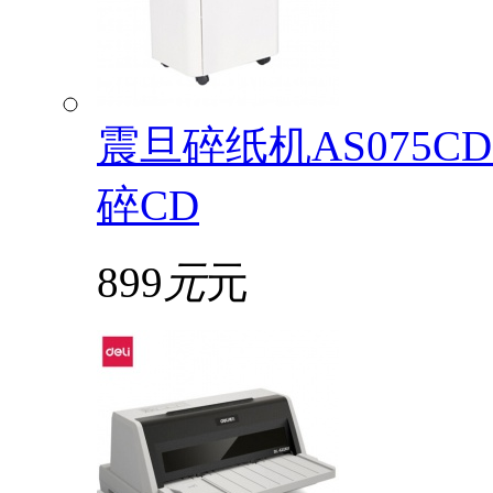
震旦碎纸机AS075
碎CD
899
元
元