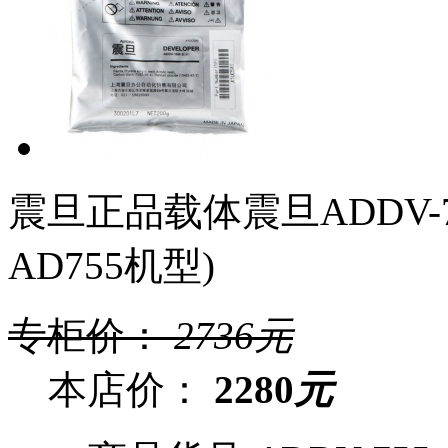
震旦正品载体震旦ADDV-
AD755机型)
专柜价：
2736
元
本店价：
2280
元